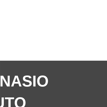
MNASIO
UTO